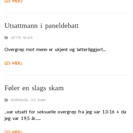
LES MER
Utsattmann i paneldebatt
DETTE SKJER
Overgrep mot menn er ukjent og latterliggjort...
LES MER
Føler en slags skam
SPØRSMÅL OG SVAR
...var utsatt for seksuelle overgrep fra jeg var 13-16 + da
jeg var 19,5 år......
LES MER