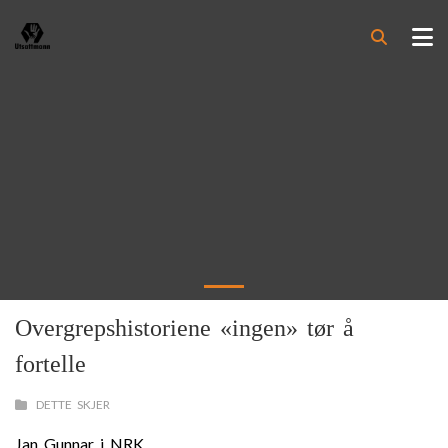
Overgrepshistoriene «ingen» tør å
fortelle
DETTE SKJER
Jan Gunnar i NRK...