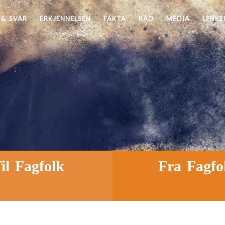
& SVAR
ERKJENNELSEN
FAKTA
RÅD
MEDIA
LENKE
il Fagfolk
Fra Fagfo