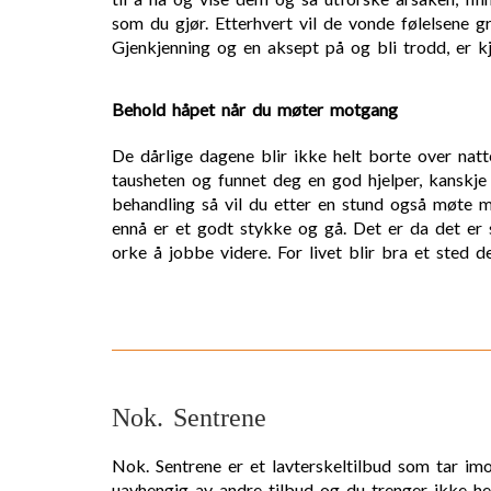
som du gjør. Etterhvert vil de vonde følelsene gr
Gjenkjenning og en aksept på og bli trodd, er k
Behold håpet når du møter motgang
De dårlige dagene blir ikke helt borte over natt
tausheten og funnet deg en god hjelper, kansk
behandling så vil du etter en stund også møte
ennå er et godt stykke og gå. Det er da det er 
orke å jobbe videre. For livet blir bra et sted d
Nok. Sentrene
Nok. Sentrene er et lavterskeltilbud som tar im
uavhengig av andre tilbud og du trenger ikke hen