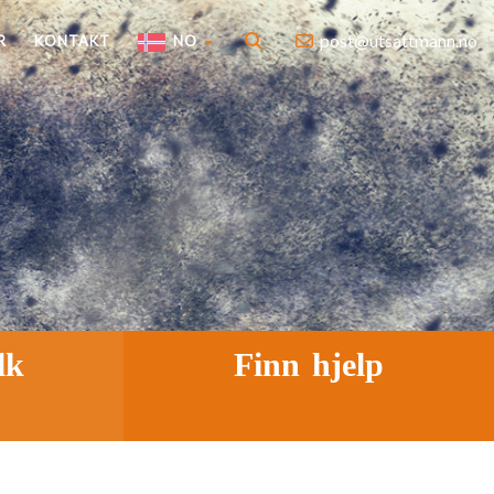
post@utsattmann.no
R
KONTAKT
NO
lk
Finn hjelp