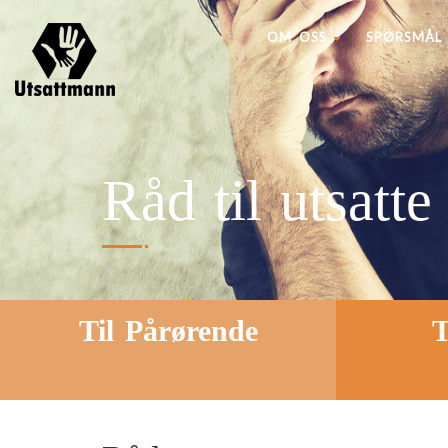
OM OSS
SPØRSMÅL 
Råd til utsatte
Til Pårørende
T