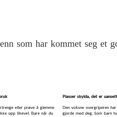
 menn som har kommet seg et g
bruk
Plasser skylda, det er uansett
ortrenge eller prøve å glemme
Den voksne overgriperen har a
kke opp likevel. Bare når du
gjorde med deg. Som barn har