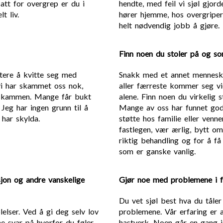
att for overgrep er du i
hendte, med feil vi sjøl gjor
t liv.
hører hjemme, hos overgriper,
helt nødvendig jobb å gjøre.
Finn noen du stoler på og so
ttere å kvitte seg med
Snakk med et annet menneske 
vi har skammet oss nok,
aller færreste kommer seg vi
t skammen. Mange får bukt
alene. Finn noen du virkelig s
Jeg har ingen grunn til å
Mange av oss har funnet gode
har skylda.
støtte hos familie eller venn
fastlegen, vær ærlig, bytt om
riktig behandling og for å få
som er ganske vanlig.
asjon og andre vanskelige
Gjør noe med problemene i f
Du vet sjøl best hva du tåle
elser. Ved å gi deg selv lov
problemene. Vår erfaring er a
ne svar på hvorfor du føler
hastverk. Noen går en gang i 