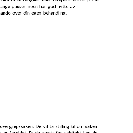
 lange pauser, noen har god nytte av
mando over din egen behandling.
vergrepssaken. De vil ta stilling til om saken
n er foreldet. Er du utsatt for voldtekt kan du