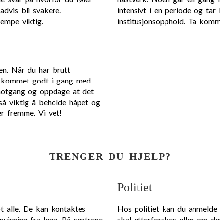
advis bli svakere.
intensivt i en periode og tar
jempe viktig.
institusjonsopphold. Ta kom
en. Når du har brutt
je kommet godt i gang med
 motgang og oppdage at det
så viktig å beholde håpet og
er fremme. Vi vet!
TRENGER DU HJELP?
Politiet
ot alle. De kan kontaktes
Hos politiet kan du anmelde o
visning fra lege. På sentrene
skal etterforskes eller om de