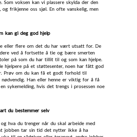
de. Som voksen kan vi plassere skylda der den
 og frikjenne oss sjøl. En ofte vanskelig, men
m kan gi deg god hjelp
eller flere om det du har vært utsatt for. De
dere ved å fortsette å tie og bære smerten
toler på som du har tillit til og som kan hjelpe.
 hjelpere på et støttesenter, noen har fått god
er. Prøv om du kan få et godt forhold til
 nødvendig. Han eller henne er viktig for å få
 en sykemelding, hvis det trengs i prosessen noe
art du bestemmer selv
r og hva du trenger når du skal arbeide med
t jobben tar sin tid det nytter ikke å ha
uka til en rådgiver eller terapeut, andre jobber