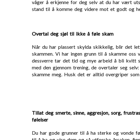
våger å erkjenne for deg selv at du har vært uts
stand til å komme deg videre mot et godt og hel
Overtal deg sjøl til ikke å føle skam
Når du har plassert skylda skikkelig, blir det le
skammen. Vi har ingen grunn til å skamme oss 
dessverre tar det tid og mye arbeid å bli kvit
med den gjennom trening, de overtaler seg selv: 
skamme meg. Husk det er alltid overgriper som 
Tillat deg smerte, sinne, aggresjon, sorg, frustr
følelser
Du har gode grunner til å ha sterke og vonde føl
til å ha og vise dem og så utforske årsaken, fin