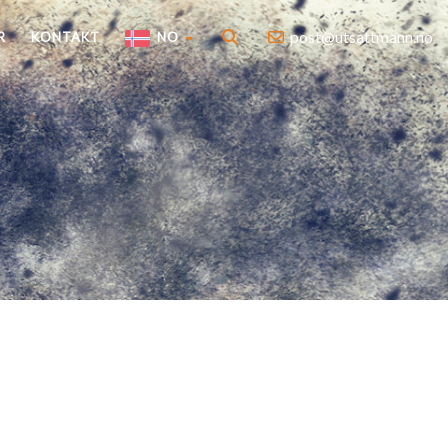
post@utsattmann.no
R
KONTAKT
NO