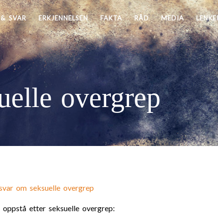
& SVAR
ERKJENNELSEN
FAKTA
RÅD
MEDIA
LENKE
uelle overgrep
svar om seksuelle overgrep
oppstå etter seksuelle overgrep: