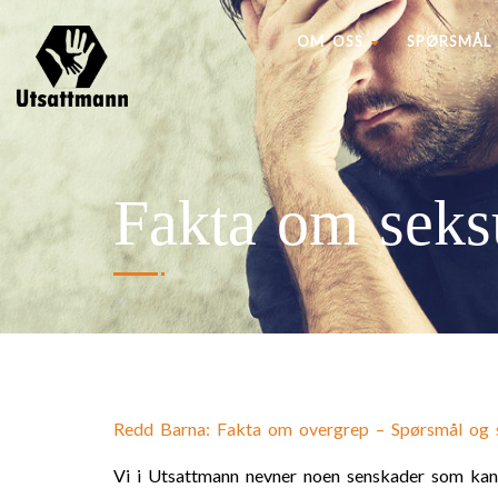
OM OSS
SPØRSMÅL 
Fakta om seks
Redd Barna: Fakta om overgrep – Spørsmål og 
Vi i Utsattmann nevner noen senskader som kan 