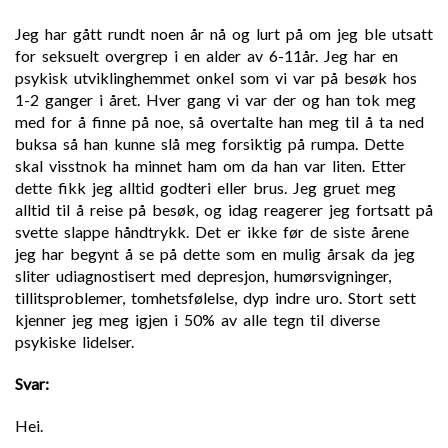
Jeg har gått rundt noen år nå og lurt på om jeg ble utsatt
for seksuelt overgrep i en alder av 6-11år. Jeg har en
psykisk utviklinghemmet onkel som vi var på besøk hos
1-2 ganger i året. Hver gang vi var der og han tok meg
med for å finne på noe, så overtalte han meg til å ta ned
buksa så han kunne slå meg forsiktig på rumpa. Dette
skal visstnok ha minnet ham om da han var liten. Etter
dette fikk jeg alltid godteri eller brus. Jeg gruet meg
alltid til å reise på besøk, og idag reagerer jeg fortsatt på
svette slappe håndtrykk. Det er ikke før de siste årene
jeg har begynt å se på dette som en mulig årsak da jeg
sliter udiagnostisert med depresjon, humørsvigninger,
tillitsproblemer, tomhetsfølelse, dyp indre uro. Stort sett
kjenner jeg meg igjen i 50% av alle tegn til diverse
psykiske lidelser.
Svar:
Hei.