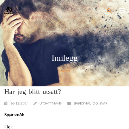
Innlegg
Har jeg blitt utsatt?
16/12/2014
UTSATTMANN
SPØRSMÅL OG SVAR
Spørsmål:
Hei.